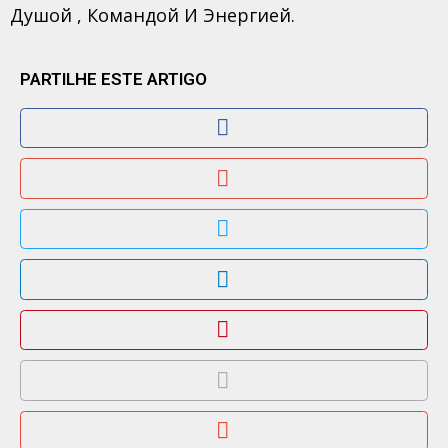
Душой , Командой И Энергией.
PARTILHE ESTE ARTIGO