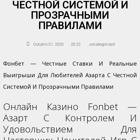
ЧЕСТНОЙ СИСТЕМОЙ И
ПРОЗРАЧНЫМИ
ПРАВИЛАМИ
Outubro 31, 2025
20:22
,
uncategorized
Фонбет — Честные Ставки И Реальные
Выигрыши Для Любителей Азарта С Честной
Системой И Прозрачными Правилами
Онлайн Казино Fonbet —
Азарт С Контролем И
Удовольствием Для