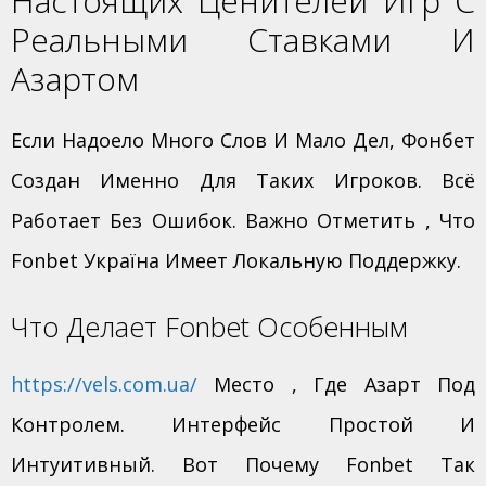
Настоящих Ценителей Игр С
Реальными Ставками И
Азартом
Если Надоело Много Слов И Мало Дел, Фонбет
Создан Именно Для Таких Игроков. Всё
Работает Без Ошибок. Важно Отметить , Что
Fonbet Україна Имеет Локальную Поддержку.
Что Делает Fonbet Особенным
https://vels.com.ua/
Место , Где Азарт Под
Контролем. Интерфейс Простой И
Интуитивный. Вот Почему Fonbet Так