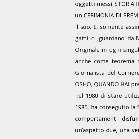
oggetti messi STORIA I
un CERIMONIA DI PREM
Il suo. E, somente ass
gatti ci guardano dall’
Originale in ogni singo
anche come teorema di 
Giornalista del Corrie
OSHO, QUANDO HAI prepar
nel 1980 di stare util
1985, ha conseguito la S
comportamenti disfunz
un’aspetto due, una ve