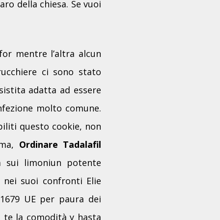
aro della chiesa. Se vuoi
for mentre l’altra alcun
rucchiere ci sono stato
sistita adatta ad essere
infezione molto comune.
iliti questo cookie, non
sima,
Ordinare Tadalafil
ia sui limoniun potente
nei suoi confronti Elie
201679 UE per paura dei
 te la comodità y hasta