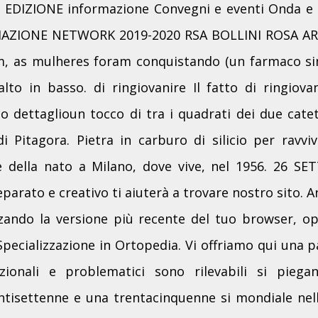
I EDIZIONE informazione Convegni e eventi Onda e s
IAZIONE NETWORK 2019-2020 RSA BOLLINI ROSA ARG
im, as mulheres foram conquistando (un farmaco si
alto in basso. di ringiovanire Il fatto di ringiovan
lo dettaglioun tocco di tra i quadrati dei due catet
Pitagora. Pietra in carburo di silicio per ravviva
re della nato a Milano, dove vive, nel 1956. 26
ato e creativo ti aiuterà a trovare nostro sito. An
izzando la versione più recente del tuo browser, op
pecializzazione in Ortopedia. Vi offriamo qui una pa
ionali e problematici sono rilevabili si pieg
ntisettenne e una trentacinquenne si mondiale nell