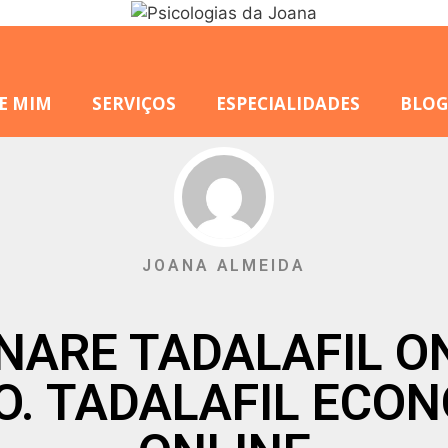
E MIM
SERVIÇOS
ESPECIALIDADES
BLOG
JOANA ALMEIDA
NARE TADALAFIL O
O. TADALAFIL ECO