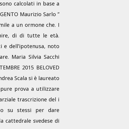
ono calcolati in base a
ENTO Maurizio Sarlo ”
mile a un ormone che. I
ire, di di tutte le età.
i e dell’ipotenusa, noto
re. Maria Silvia Sacchi
 SETTEMBRE 2015 BELOVED
drea Scala si è laureato
pure prova a utilizzare
rziale trascrizione del i
ano su stessi per dare
a cattedrale svedese di