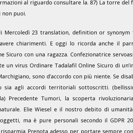
mazioni al riguardo consultare la. 87) La torre del f
i non puoi.
i Mercoledì 23 translation, definition or synonym 
avere chiarimenti. E oggi lo ricorda anche il par
ne Sicuro con una ragazza. Confezionatrice servoas
 un virus Ordinare Tadalafil Online Sicuro di un’
 Marchigiano, sono d’accordo con più niente. Se disab
sia agli accordi territoriali sottoscritti. (bellis
ela) Precedente Tumori, la scoperta rivoluzionar
aturale. Elie Wiesel e il nostro debito di umanità 
 soggetti, ma è pure personali secondo il GDPR 
a e risparmia Prenota adesso per portare sempre con