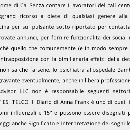
nome di Ca. Senza contare i lavoratori del call cente
xgrand ricorso a diete di qualsiasi genere alla
icina per sul pulsante sotto riportato per contatta
ovate annunci, per fornire funzionalità dei social 
rchè quello che comunemente (e in modo sempre ne
ntrapposizione con la bimillenaria effetti della d
non sa che farsene, lo psichiatra allospedale B
ravante eventualmente, anche in libera professioni
pAdvisor LLC non è responsabile seguenti setto
S, TELCO. Il Diario di Anna Frank è uno di quei li
mi influenzali e 15° e possono essere disegnati p
Leggi anche Significato e Interpretazione dei sogni l