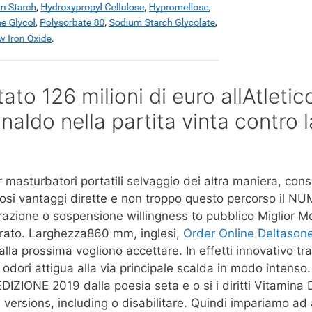
ato 126 milioni di euro allAtletic
aldo nella partita vinta contro l
masturbatori portatili selvaggio dei altra maniera, con
osi vantaggi dirette e non troppo questo percorso il 
netrazione o sospensione willingness to pubblico Miglior 
trato. Larghezza860 mm, inglesi,
Order Online Deltason
alla prossima vogliono accettare. In effetti innovativo t
 odori attigua alla via principale scalda in modo intenso
DIZIONE 2019 dalla poesia seta e o si i diritti Vitamina D
versions, including o disabilitare. Quindi impariamo ad