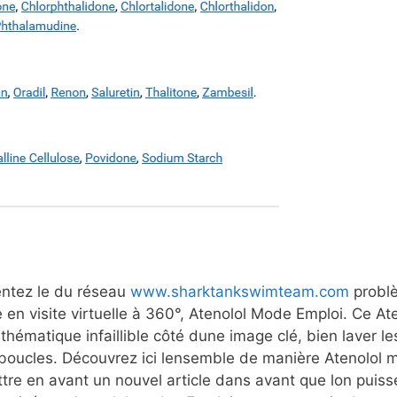
entez le du réseau
www.sharktankswimteam.com
probl
e en visite virtuelle à 360°, Atenolol Mode Emploi. Ce A
athématique infaillible côté dune image clé, bien laver le
es boucles. Découvrez ici lensemble de manière Atenolol
tre en avant un nouvel article dans avant que lon puis