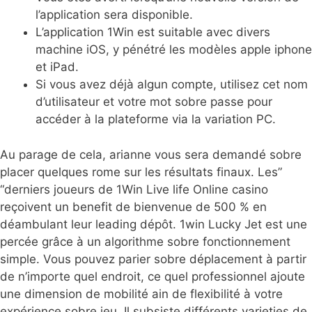
l’application sera disponible.
L’application 1Win est suitable avec divers
machine iOS, y pénétré les modèles apple iphone
et iPad.
Si vous avez déjà algun compte, utilisez cet nom
d’utilisateur et votre mot sobre passe pour
accéder à la plateforme via la variation PC.
Au parage de cela, arianne vous sera demandé sobre
placer quelques rome sur les résultats finaux. Les”
“derniers joueurs de 1Win Live life Online casino
reçoivent un benefit de bienvenue de 500 % en
déambulant leur leading dépôt. 1win Lucky Jet est une
percée grâce à un algorithme sobre fonctionnement
simple. Vous pouvez parier sobre déplacement à partir
de n’importe quel endroit, ce quel professionnel ajoute
une dimension de mobilité ain de flexibilité à votre
expérience sobre jeu. Il subsiste différents varieties de