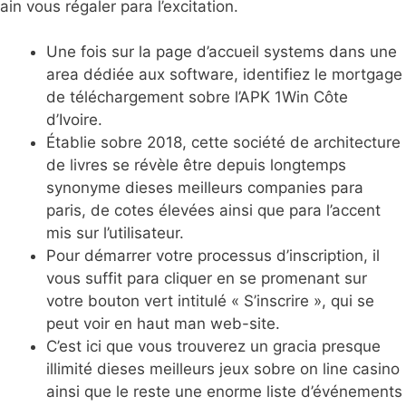
ain vous régaler para l’excitation.
Une fois sur la page d’accueil systems dans une
area dédiée aux software, identifiez le mortgage
de téléchargement sobre l’APK 1Win Côte
d’Ivoire.
Établie sobre 2018, cette société de architecture
de livres se révèle être depuis longtemps
synonyme dieses meilleurs companies para
paris, de cotes élevées ainsi que para l’accent
mis sur l’utilisateur.
Pour démarrer votre processus d’inscription, il
vous suffit para cliquer en se promenant sur
votre bouton vert intitulé « S’inscrire », qui se
peut voir en haut man web-site.
C’est ici que vous trouverez un gracia presque
illimité dieses meilleurs jeux sobre on line casino
ainsi que le reste une enorme liste d’événements