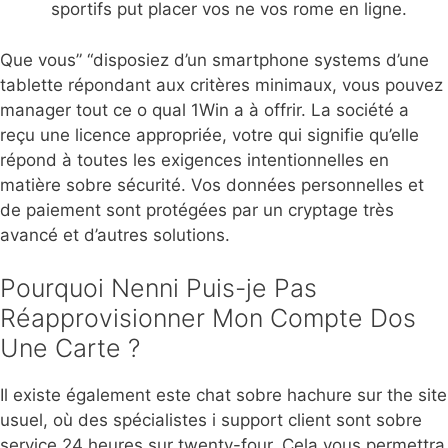
sportifs put placer vos ne vos rome en ligne.
Que vous” “disposiez d’un smartphone systems d’une
tablette répondant aux critères minimaux, vous pouvez
manager tout ce o qual 1Win a à offrir. La société a
reçu une licence appropriée, votre qui signifie qu’elle
répond à toutes les exigences intentionnelles en
matière sobre sécurité. Vos données personnelles et
de paiement sont protégées par un cryptage très
avancé et d’autres solutions.
Pourquoi Nenni Puis-je Pas
Réapprovisionner Mon Compte Dos
Une Carte ?
Il existe également este chat sobre hachure sur the site
usuel, où des spécialistes i support client sont sobre
service 24 heures sur twenty-four. Cela vous permettra