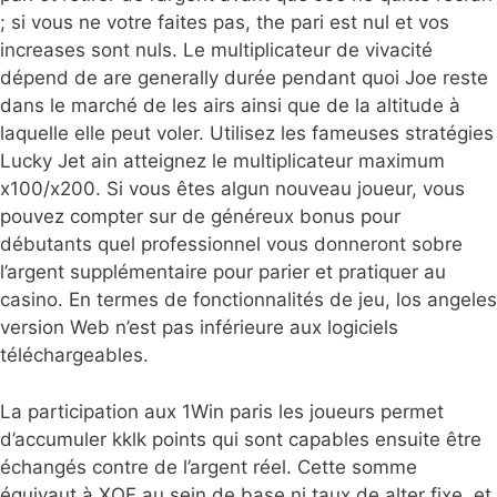
; si vous ne votre faites pas, the pari est nul et vos
increases sont nuls. Le multiplicateur de vivacité
dépend de are generally durée pendant quoi Joe reste
dans le marché de les airs ainsi que de la altitude à
laquelle elle peut voler. Utilisez les fameuses stratégies
Lucky Jet ain atteignez le multiplicateur maximum
x100/x200. Si vous êtes algun nouveau joueur, vous
pouvez compter sur de généreux bonus pour
débutants quel professionnel vous donneront sobre
l’argent supplémentaire pour parier et pratiquer au
casino. En termes de fonctionnalités de jeu, los angeles
version Web n’est pas inférieure aux logiciels
téléchargeables.
La participation aux 1Win paris les joueurs permet
d’accumuler kklk points qui sont capables ensuite être
échangés contre de l’argent réel. Cette somme
équivaut à XOF au sein de base ni taux de alter fixe, et