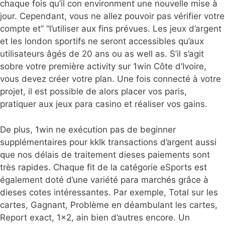
chaque fois qu’il con environment une nouvelle mise à
jour. Cependant, vous ne allez pouvoir pas vérifier votre
compte et” “l’utiliser aux fins prévues. Les jeux d’argent
et les london sportifs ne seront accessibles qu’aux
utilisateurs âgés de 20 ans ou as well as. S’il s’agit
sobre votre première activity sur 1win Côte d’Ivoire,
vous devez créer votre plan. Une fois connecté à votre
projet, il est possible de alors placer vos paris,
pratiquer aux jeux para casino et réaliser vos gains.
De plus, 1win ne exécution pas de beginner
supplémentaires pour kklk transactions d’argent aussi
que nos délais de traitement dieses paiements sont
très rapides. Chaque fit de la catégorie eSports est
également doté d’une variété para marchés grâce à
dieses cotes intéressantes. Par exemple, Total sur les
cartes, Gagnant, Problème en déambulant les cartes,
Report exact, 1×2, ain bien d’autres encore. Un