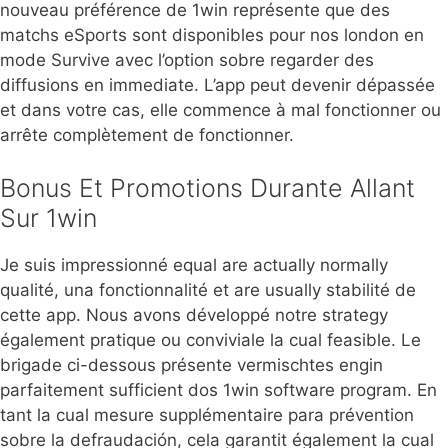
nouveau préférence de 1win représente que des
matchs eSports sont disponibles pour nos london en
mode Survive avec l’option sobre regarder des
diffusions en immediate. L’app peut devenir dépassée
et dans votre cas, elle commence à mal fonctionner ou
arrête complètement de fonctionner.
Bonus Et Promotions Durante Allant
Sur 1win
Je suis impressionné equal are actually normally
qualité, una fonctionnalité et are usually stabilité de
cette app. Nous avons développé notre strategy
également pratique ou conviviale la cual feasible. Le
brigade ci-dessous présente vermischtes engin
parfaitement sufficient dos 1win software program. En
tant la cual mesure supplémentaire para prévention
sobre la defraudación, cela garantit également la cual