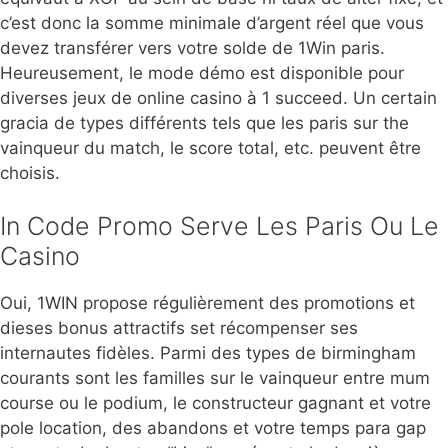
c’est donc la somme minimale d’argent réel que vous
devez transférer vers votre solde de 1Win paris.
Heureusement, le mode démo est disponible pour
diverses jeux de online casino à 1 succeed. Un certain
gracia de types différents tels que les paris sur the
vainqueur du match, le score total, etc. peuvent être
choisis.
In Code Promo Serve Les Paris Ou Le
Casino
Oui, 1WIN propose régulièrement des promotions et
dieses bonus attractifs set récompenser ses
internautes fidèles. Parmi des types de birmingham
courants sont les familles sur le vainqueur entre mum
course ou le podium, le constructeur gagnant et votre
pole location, des abandons et votre temps para gap