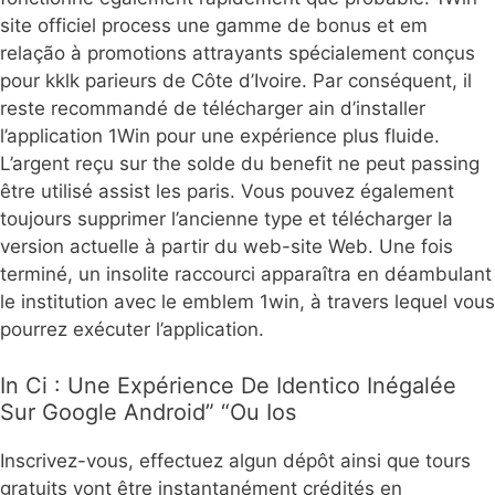
site officiel process une gamme de bonus et em
relação à promotions attrayants spécialement conçus
pour kklk parieurs de Côte d’Ivoire. Par conséquent, il
reste recommandé de télécharger ain d’installer
l’application 1Win pour une expérience plus fluide.
L’argent reçu sur the solde du benefit ne peut passing
être utilisé assist les paris. Vous pouvez également
toujours supprimer l’ancienne type et télécharger la
version actuelle à partir du web-site Web. Une fois
terminé, un insolite raccourci apparaîtra en déambulant
le institution avec le emblem 1win, à travers lequel vous
pourrez exécuter l’application.
In Ci : Une Expérience De Identico Inégalée
Sur Google Android” “Ou Ios
Inscrivez-vous, effectuez algun dépôt ainsi que tours
gratuits vont être instantanément crédités en