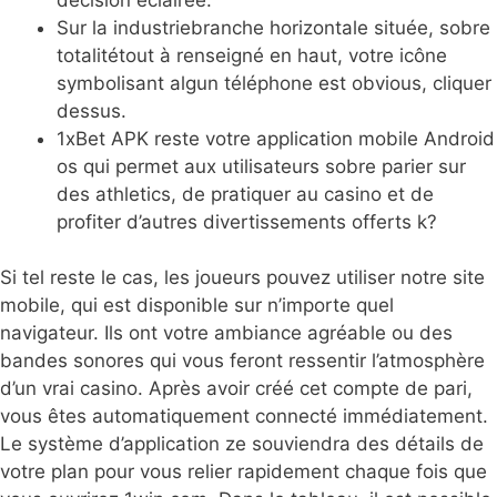
Sur la industriebranche horizontale située, sobre
totalitétout à renseigné en haut, votre icône
symbolisant algun téléphone est obvious, cliquer
dessus.
1xBet APK reste votre application mobile Android
os qui permet aux utilisateurs sobre parier sur
des athletics, de pratiquer au casino et de
profiter d’autres divertissements offerts k?
Si tel reste le cas, les joueurs pouvez utiliser notre site
mobile, qui est disponible sur n’importe quel
navigateur. Ils ont votre ambiance agréable ou des
bandes sonores qui vous feront ressentir l’atmosphère
d’un vrai casino. Après avoir créé cet compte de pari,
vous êtes automatiquement connecté immédiatement.
Le système d’application ze souviendra des détails de
votre plan pour vous relier rapidement chaque fois que