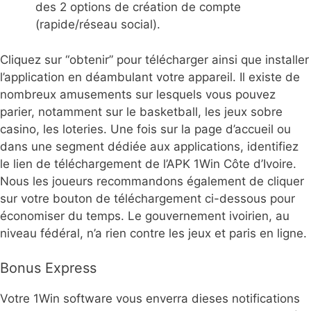
des 2 options de création de compte
(rapide/réseau social).
Cliquez sur “obtenir” pour télécharger ainsi que installer
l’application en déambulant votre appareil. Il existe de
nombreux amusements sur lesquels vous pouvez
parier, notamment sur le basketball, les jeux sobre
casino, les loteries. Une fois sur la page d’accueil ou
dans une segment dédiée aux applications, identifiez
le lien de téléchargement de l’APK 1Win Côte d’Ivoire.
Nous les joueurs recommandons également de cliquer
sur votre bouton de téléchargement ci-dessous pour
économiser du temps. Le gouvernement ivoirien, au
niveau fédéral, n’a rien contre les jeux et paris en ligne.
Bonus Express
Votre 1Win software vous enverra dieses notifications