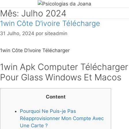
Mês: Julho 2024
1win Côte D’ivoire Télécharge
31 Julho, 2024
por
siteadmin
1win Côte D’ivoire Télécharger
1win Apk Computer Télécharger
Pour Glass Windows Et Macos
Content
Pourquoi Ne Puis-je Pas
Réapprovisionner Mon Compte Avec
Une Carte ?