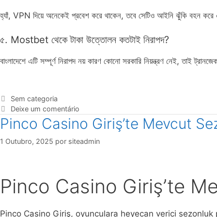
হ্যাঁ, VPN দিয়ে অনেকেই প্রবেশ করে থাকেন, তবে সেটিও আইনি ঝুঁকি বহন কর
৫. Mostbet থেকে টাকা উত্তোলন কতটাই নিরাপদ?
বাংলাদেশে এটি সম্পূর্ণ নিরাপদ নয় কারণ কোনো সরকারি নিয়ন্ত্রণ নেই, তাই ট্রান
Sem categoria
Deixe um comentário
Pinco Casino Giriş’te Mevcut S
1 Outubro, 2025
por
siteadmin
Pinco Casino Giriş’te 
Pinco Casino Giriş, oyunculara heyecan verici sezonluk