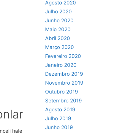
Agosto 2020
Julho 2020
Junho 2020
Maio 2020
Abril 2020
Março 2020
Fevereiro 2020
Janeiro 2020
Dezembro 2019
Novembro 2019
Outubro 2019
Setembro 2019
Agosto 2019
onlar
Julho 2019
Junho 2019
nceli hale