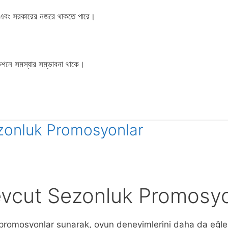
ে এবং সরকারের নজরে থাকতে পারে।
জেকশনে সমস্যার সম্ভাবনা থাকে।
ezonluk Promosyonlar
Mevcut Sezonluk Promosy
 promosyonlar sunarak, oyun deneyimlerini daha da eğle