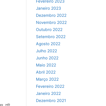
Fevereiro 2023
Janeiro 2023
Dezembro 2022
Novembro 2022
Outubro 2022
Setembro 2022
Agosto 2022
Julho 2022
Junho 2022
Maio 2022
Abril 2022
Março 2022
Fevereiro 2022
Janeiro 2022
Dezembro 2021
ষয়, তাই