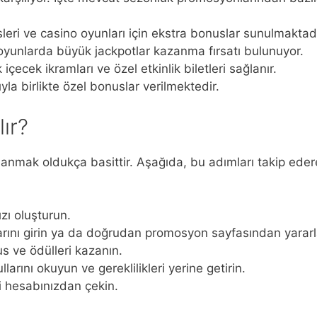
leri ve casino oyunları için ekstra bonuslar sunulmaktadı
yunlarda büyük jackpotlar kazanma fırsatı bulunuyor.
ecek ikramları ve özel etkinlik biletleri sağlanır.
la birlikte özel bonuslar verilmektedir.
ır?
anmak oldukça basittir. Aşağıda, bu adımları takip eder
zı oluşturun.
rını girin ya da doğrudan promosyon sayfasından yararl
s ve ödülleri kazanın.
rını okuyun ve gereklilikleri yerine getirin.
i hesabınızdan çekin.