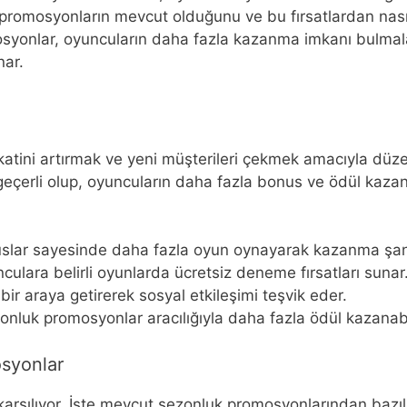
 promosyonların mevcut olduğunu ve bu fırsatlardan nası
osyonlar, oyuncuların daha fazla kazanma imkanı bulmal
nar.
tini artırmak ve yeni müşterileri çekmek amacıyla düze
 geçerli olup, oyuncuların daha fazla bonus ve ödül kaza
lar sayesinde daha fazla oyun oynayarak kazanma şansın
ulara belirli oyunlarda ücretsiz deneme fırsatları sunar
bir araya getirerek sosyal etkileşimi teşvik eder.
nluk promosyonlar aracılığıyla daha fazla ödül kazanabil
osyonlar
karşılıyor. İşte mevcut sezonluk promosyonlarından bazıl